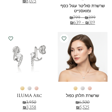
₪
8,075
שרשרת סוליטר עגול כסף
ומואסנייט
₪
799
–
₪
399
₪
639
–
₪
319
שרשרת תלתן כפול
ILUMA Arc
₪
3,950
₪
6,500
₪
3,358
₪
5,525