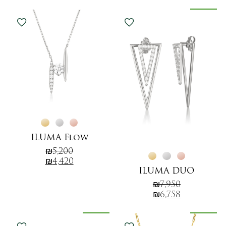
new
collection
ILUMA Flow
₪
5,200
₪
4,420
ILUMA DUO
₪
7,950
₪
6,758
new
new