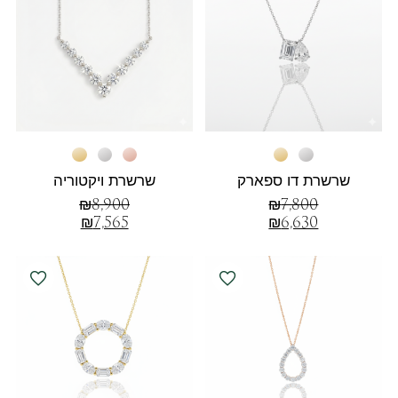
שרשרת דו ספארק
שרשרת ויקטוריה
₪
8,900
₪
7,800
₪
7,565
₪
6,630