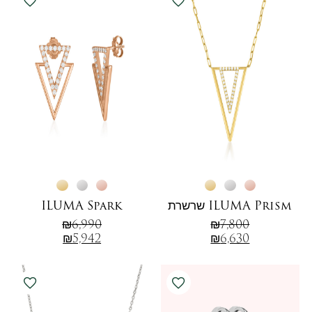
collection
collection
ILUMA Prism שרשרת
ILUMA Spark
₪
6,990
₪
7,800
₪
5,942
₪
6,630