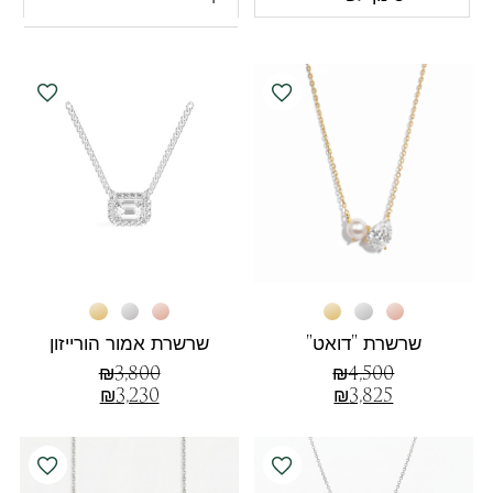
שרשרת "דואט"
שרשרת אמור הורייזון
₪
3,800
₪
4,500
₪
3,230
₪
3,825