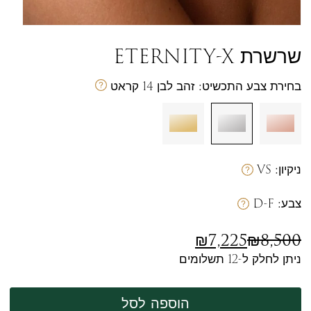
שרשרת ETERNITY-X
מק
בחירת צבע התכשיט:
זהב לבן 14 קראט
ניקיון:
VS
צבע:
D-F
₪
7,225
₪
8,500
ניתן לחלק ל-12 תשלומים
הוספה לסל