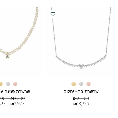
שרשרת בר - יהלום
שרשרת פנינה עם
500
–
₪
3,500
₪
21,500
825
–
₪
2,975
₪
18,275