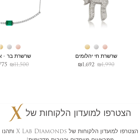
שרשרת חי יהלומים
שרשרת בר - אב
775
₪
11,500
₪
1,692
₪
1,990
הצטרפו למועדון הלקוחות של
הצטרפו למועדון הלקוחות של X Lab Diamonds ותהנו
ממבצעים מיוחדים והטבות מדהימות!