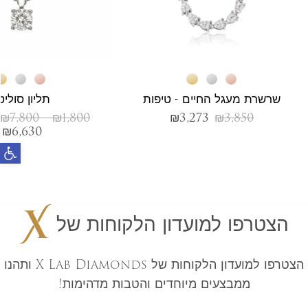
שרשרת מעגל החיים - טיפות
תליון סוליט
₪
7,800
–
₪
1,800
₪
3,273
₪
3,850
₪
6,630
פתח
הצטרפו למועדון הלקוחות של
הצטרפו למועדון הלקוחות של X Lab Diamonds ותהנו
ממבצעים מיוחדים והטבות מדהימות!