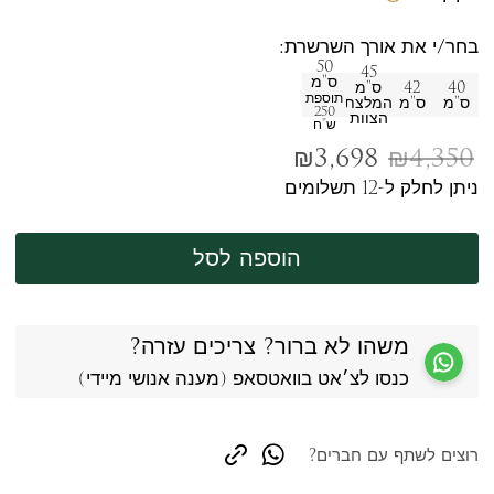
בחר/י את אורך השרשרת:
50
45
ס"מ
40
42
ס"מ
תוספת
ס"מ
ס"מ
המלצת
250
הצוות
ש"ח
₪
3,698
₪
4,350
ניתן לחלק ל-12 תשלומים
הוספה לסל
משהו לא ברור? צריכים עזרה?
כנסו לצ׳אט בוואטסאפ (מענה אנושי מיידי)
רוצים לשתף עם חברים?
copy link
whatsapp