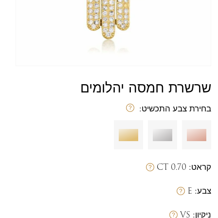
שרשרת חמסה יהלומים
מק
בחירת צבע התכשיט:
קראט:
0.70 CT
צבע:
E
ניקיון:
VS