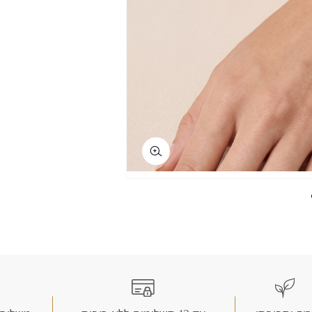
copy li
wha