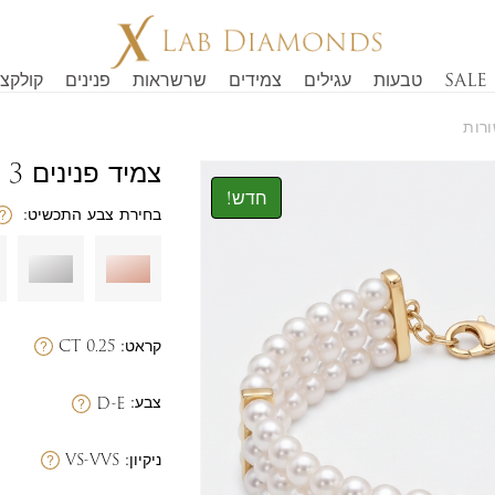
SALE
טבעות
עגילים
צמידים
שרשראות
פנינים
קולקצי
צמיד פנינים 3 שורות
חדש!
בחירת צבע התכשיט:
קראט:
0.25 CT
צבע:
D-E
ניקיון:
VS-VVS