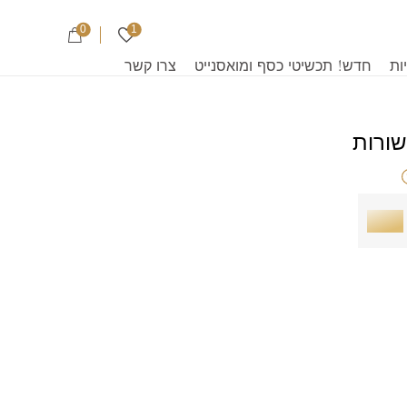
0
1
ות
חדש! תכשיטי כסף ומואסנייט
צרו קשר
מק"ט: