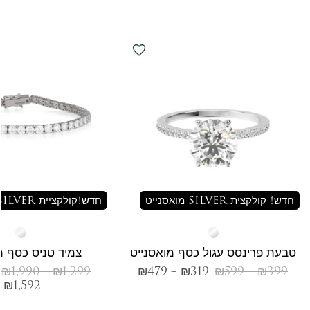
חדש! קולקצית SILVER מואסנייט
חדש!קולקציית SILVER מואסנייט
טבעת פרינסס עגול כסף מואסנייט
צמיד טניס כסף מ
₪
1,990
–
₪
1,299
₪
479
–
₪
319
₪
599
–
₪
399
₪
1,592