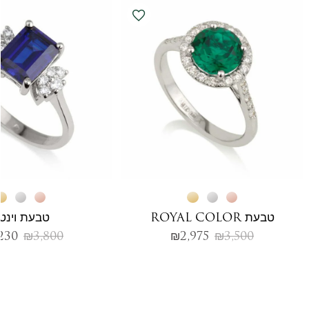
טבעת ROYAL COLOR
טבעת וינטג
230
₪
3,800
₪
2,975
₪
3,500