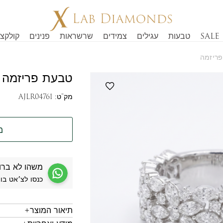
SALE
טבעות
עגילים
צמידים
שרשראות
פנינים
קולקצי
ריזמה
טבעת פריזמה
מק"ט:
AJLR04761
מ
משהו לא ברו
כנסו לצ׳אט בו
תיאור המוצר