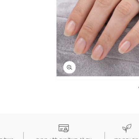
copy li
wha