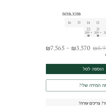
מדריך מידות
16
15
14
13
22
21
+ 200
+ 200
+ 
₪
₪
₪
7,565
–
₪
3,570
₪
8,
הוספה לסל
ה המידה שלי?
ר? צריכים עזרה?