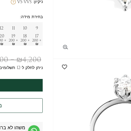
ניקיון:
VS-VVS
בחירת מידה:
12
11
10
9
20
19
18
17
200
+ 200
+ 200
+ 200
₪
₪
₪
₪
900
–
₪
4,200
ניתן לחלק ל-12 תשלומים
מ
משהו לא ברו