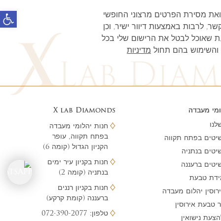
פתח 
את מסירת הפרטים מרצוני החופשי
שר, לרבות באמצעות דיוור ישיר, וכן
/ת שאוכל לבטל את הרישום שלי בכל
 והשימוש בהם תחול
מדיניות
ומי מעבדה
X lab Diamonds
לנו
חנות יהלומי מעבדה
בפתח תקווה, עופר
יטים בפתח תקווה
הקניון הגדול (קומה 6)
יטים בנתניה
חנות בקניון עיר ימים
יטים ברעננה
בנתניה (קומה 2)
ידת טבעת
חנות בקניון רננים
רוסין יהלום מעבדה
ברעננה (קומת קרקע)
ר טבעת אירוסין
טלפון:
072-390-2077
הצעת נישואין