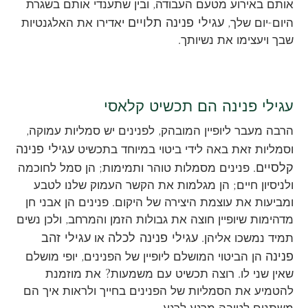
אותם באירוע מטעם העבודה, ובין שתענדי אותם בשגרת
עגילי פנינה תלויים
היום-יום שלך,
יאדירו את האלגנטיות
שבך ויעצימו את נשיותך.
עגילי פנינה הם תכשיט קלאסי
הרבה מעבר ליופיין המובהק, לפנינים יש סמליות עמוקה,
עגילי פנינה
וסמליות זאת באה לידי ביטוי במיוחד בתכשיט
קלסיים
. פנינים מסמלות טוהר ותמימות; הן סמל לחוכמה
ולניסיון חיים; הן מגלמות את הקשר העמוק שלנו לטבע
ומביעות את עוצמת היצירה של היקום. פנינים הן אבני חן
מדהימות שיופיין חוצה את גבולות הזמן והמרחב, ולכן נשים
עגילי פנינה לכלה
עגילי זהב
תמיד נמשכו אליהן.
או
פנינה
הן הביטוי המושלם ליופיין של הפנינים, יופי מושלם
שאין שני לו. רוצה תכשיט עם משמעות? את מוזמנת
להטמיע את הסמליות של הפנינים בחייך ולראות איך הם
משתנים לטובה מרגע לרגע.