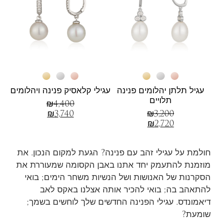
עגיל תלתן יהלומים פנינה
עגילי קלאסיק פנינה ויהלומים
תלויים
₪
4,400
₪
3,740
₪
3,200
₪
2,720
חולמת על עגילי זהב עם פנינה? הגעת למקום הנכון. את
מוזמנת להתעמק יחד אתנו באבן הקסומה שמעוררת את
הסקרנות של האנושות ושל הנשיות משחר הימים; בואי
להתאהב בה; בואי להכיר אותה אצלנו באקס לאב
דיאמונדס. עגילי הפנינה החדשים שלך לוחשים בשמך;
שומעת?