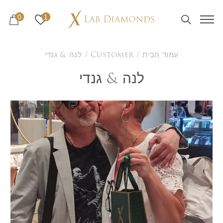
0
1
עמוד הבית
/
Customer
/ לנה & גנדי
לנה & גנדי