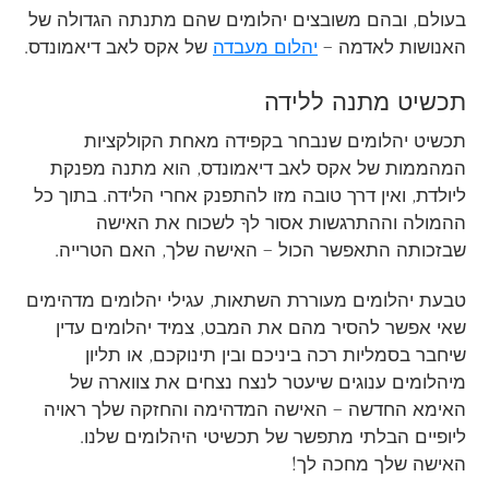
בעולם, ובהם משובצים יהלומים שהם מתנתה הגדולה של
האנושות לאדמה –
יהלום מעבדה
של אקס לאב דיאמונדס.
תכשיט מתנה ללידה
תכשיט יהלומים שנבחר בקפידה מאחת הקולקציות
המהממות של אקס לאב דיאמונדס, הוא מתנה מפנקת
ליולדת, ואין דרך טובה מזו להתפנק אחרי הלידה. בתוך כל
ההמולה וההתרגשות אסור לךָ לשכוח את האישה
שבזכותה התאפשר הכול – האישה שלך, האם הטרייה.
טבעת יהלומים מעוררת השתאות, עגילי יהלומים מדהימים
שאי אפשר להסיר מהם את המבט, צמיד יהלומים עדין
שיחבר בסמליות רכה ביניכם ובין תינוקכם, או תליון
מיהלומים ענוגים שיעטר לנצח נצחים את צווארה של
האימא החדשה – האישה המדהימה והחזקה שלך ראויה
ליופיים הבלתי מתפשר של תכשיטי היהלומים שלנו.
האישה שלך מחכה לך!