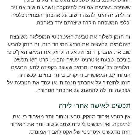
ששניכם נשבעים אמונים לתינוקכם ונשבעים שוב אמונים
זה לזה, זה הזמן להצהיר שוב על אהבתך הנצחית כלפיה
וכלפי המשפחה היקרה שיצרתם יחד באהבה.
זה הזמן לשלוף את טבעת האיטרניטי המופלאה משובצת
היהלומים ולהעצים את הרגע המיוחד הזה, זה הזמן להביע
שוב את אהבתך הנצחית אליה ולחזק את המיזוג האין־סופי
ביניכם. טבעת איטרניטי עשויה זהב 14 קרט היא תכשיט
יהלומים רב־עוצמה ומרהיב שעוצב בקפידה למען הרגעים
המיוחדים, המאושרים והיקרים ביותר בחיים. עכשיו זה
הזמן להצהיר על אהבתך הנצחית. אז ענוד את הטבעת על
אצבעה ותן לה להתענג על אהבתך הטהורה.
תכשיט לאישה אחרי לידה
אין בטבע איחוד מזוקק, טבעי וטהור יותר מאיחוד בין אם
לתינוקה. ואין תכשיט ליולדת שמביע טוב יותר את האיחוד
הזה מתכשיט איטרניטי של אקס לאב דיאמונדס.