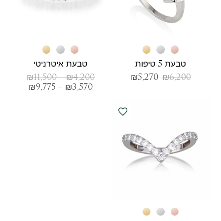
טבעת 5 טיפות
טבעת איטרניטי
₪
11,500
–
₪
4,200
₪
5,270
₪
6,200
₪
9,775
–
₪
3,570