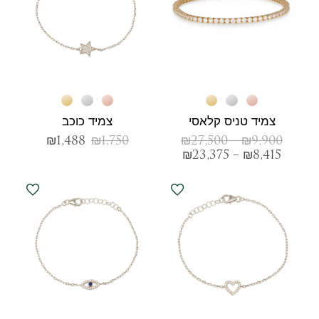
צמיד טניס קלאסי
צמיד כוכב
₪
1,488
₪
1,750
₪
27,500
–
₪
9,900
₪
23,375
–
₪
8,415