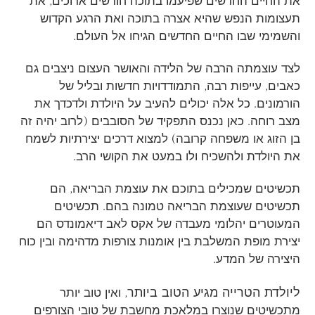
את החיים החדשים שפיעמו בתוכה חודשים ארוכים, את
תעצומות הנפש שהיא אצרה בתוכה ואת הרגע הקדוש
והשמימי שבו החיים החדשים הגיחו אל העולם.
לצד עוצמתה הרבה של הלידה והאושר העצום ניצבים גם
כאבים, עייפות רבה, התמודדויות חדשות ובליל של
הורמונים. כל אלה יכולים להעיב על היולדת ולדכדך את
מצב רוחה. כאן נכנס התפקיד של הסובבים (לרוב יהיה זה
בן הזוג או משפחה קרובה) למצוא דרכים יצירתיות לשמח
את היולדת ולהשכיח ולו במעט את הקושי הרב.
תכשיטים שמכילים בתוכם את עוצמת הבריאה, הם
תכשיטים שעוצמת הבריאה טמונה בהם. תכשיטים
המעוטרים יהלומי מעבדה של אקס לאב דיאמונדס הם
יצירת מופת המשלבת בין אומנות צורפות מדהימה ובין כוח
היצירה של המדע.
ליולדת הטרייה מגיע הטוב ביותר
, ואין טוב יותר
מתכשיטים שנוצרו במלאכת מחשבת של טובי הצורפים