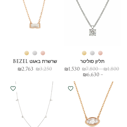
תליון סוליטר
שרשרת באגט BEZEL
₪
2,763
₪
3,250
₪
1,530
₪
7,800
–
₪
1,800
₪
6,630
–