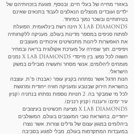
באזורי מחייה של בעלי חיים, ובנוסף, פוגעת בזכויותיהם של
ילדים ועובדים מנוצלים הנאלצים לעבוד בתנאים שאינם
בטיחותיים ובשכר נמוך במיוחד.
X LAB DIAMONDS הינה רשת בינלאומית, הפועלת
לפתוח סניפים במספר מדינות בעולם, מעניקה ללקוחותיה
את האפשרות ליהנות מתכשיטים איכותיים מעוצבים
ויפיפיים, תוך שמירה על מערכת אקולוגית בריאה ובמחיר
השווה לכל נפש. בין מייסדי X LAB DIAMONDS נמנים
מומחים ליהלומים, אנשי מסחר ותעשיה מובילים במשק
הישראלי.
חנות הדגל אשר נפתחה בקניון עופר (אבנת) פ“ת, עוצבה
בהשראת הירוק שבטבע ומעניקה חוויה ייחודית ומרגשת
לכל מי שמבקר בה. 2 חנויות נוספות נפתחו בנתניה (קניון
עיר ימים) ורעננה (קניון רננים).
X LAB DIAMONDS מציעה תכשיטים בעיצובים
ייחודיים, בהשראת טובי המעצבים בעולם, המשולבים
ביהלומים במגוון עצום של גדלים וצורות, אשר נוצרו
במעבדות המתקדמות בעולם, מבלי לפגוע בסביבה